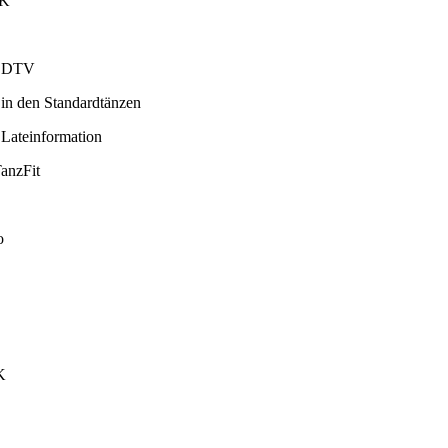
HK
er DTV
 in den Standardtänzen
 Lateinformation
TanzFit
o
K