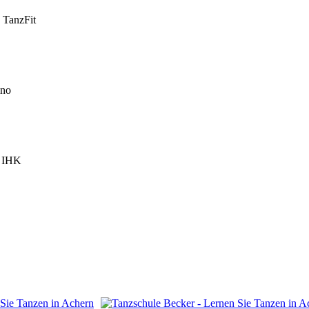
- TanzFit
ino
n IHK